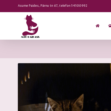
Skip
Asume Paides, Pärnu tn 67, telefon 54500992
to
content