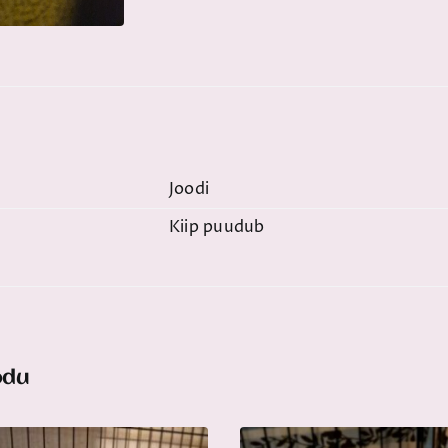
Joodi
Kiip puudub
odu