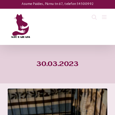
Skip
Asume Paides, Pärnu tn 67, telefon 54500992
to
content
30.03.2023